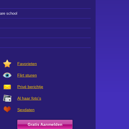
are school
Favorieten
Flirt sturen
Privé berichtje
Al haar foto's
Sexdaten
Gratis Aanmelden