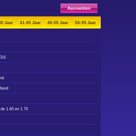
Aanmelden
40 Jaar
41-45 Jaar
46-55 Jaar
56-99 Jaar
016
and
lland
de 1.60 en 1.70