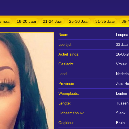
lemaal
18-20 Jaar
21-24 Jaar
25-30 Jaar
31-35 Jaar
36-
Naam:
Loupna
Leeftijd:
33 Jaar
Actief sinds:
16-08-2
Geslacht:
Vrouw
Land:
Nederl
Provincie:
Zuid-Ho
Woonplaats:
Leiden
Lengte:
Tussen 
Lichaamsbouw:
Slank
Oogkleur:
Bruin