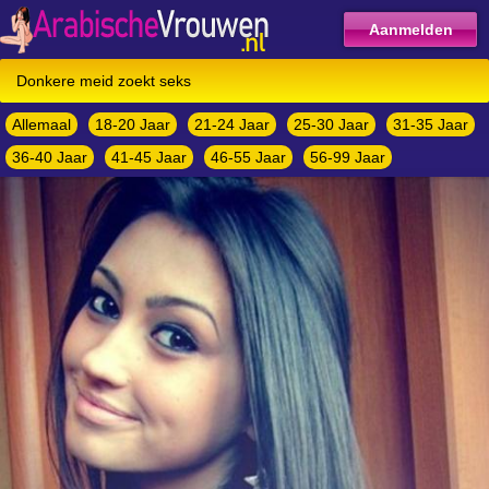
Aanmelden
Donkere meid zoekt seks
Allemaal
18-20 Jaar
21-24 Jaar
25-30 Jaar
31-35 Jaar
36-40 Jaar
41-45 Jaar
46-55 Jaar
56-99 Jaar